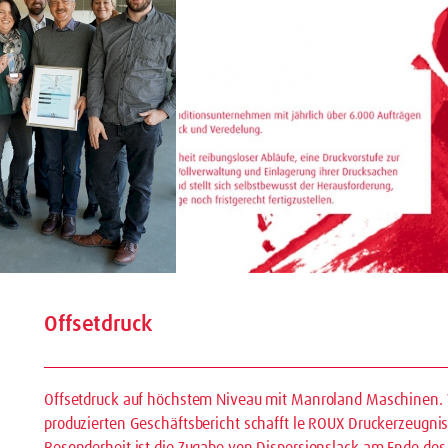
Offsetdruck
Offsetdruck auf höchstem Niveau mit Manroland Maschinen. 
produzierten Geschäftsbericht schafft le ROUX Druckerzeugnis