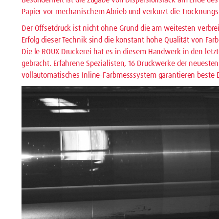
Besonderheit ist die Zugabe von Dispersionslack am Ende des
Papier vor mechanischem Abrieb und verkürzt die Trocknungsz
Der Offsetdruck ist nicht ohne Grund die am weitesten verbre
Erfolg dieser Technik sind die konstant hohe Qualität von Fa
Die le ROUX Druckerei hat es in diesem Handwerk in den letzt
gebracht. Erfahrene Spezialisten, 16 Druckwerke der neuesten
vollautomatisches Inline-Farbmesssystem garantieren beste E