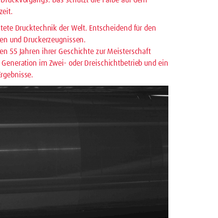
 Druckvorgangs. Das schützt die Farbe auf dem
eit.
itete Drucktechnik der Welt. Entscheidend für den
rben und Druckerzeugnissen.
en 55 Jahren ihrer Geschichte zur Meisterschaft
 Generation im Zwei- oder Dreischichtbetrieb und ein
rgebnisse.